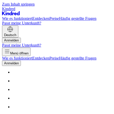
Zum Inhalt springen
Kindred
Wie es funktioniert
Entdecken
Preise
Häufig gestellte Fragen
Passt meine Unterkunft?
Deutsch
Anmelden
Passt meine Unterkunft?
Menü öffnen
Wie es funktioniert
Entdecken
Preise
Häufig gestellte Fragen
Anmelden