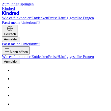
Zum Inhalt springen
Kindred
Wie es funktioniert
Entdecken
Preise
Häufig gestellte Fragen
Passt meine Unterkunft?
Deutsch
Anmelden
Passt meine Unterkunft?
Menü öffnen
Wie es funktioniert
Entdecken
Preise
Häufig gestellte Fragen
Anmelden