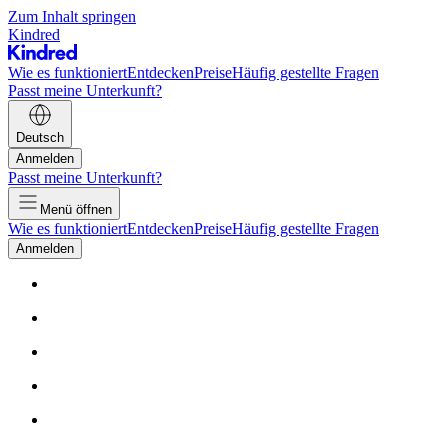
Zum Inhalt springen
Kindred
Wie es funktioniert
Entdecken
Preise
Häufig gestellte Fragen
Passt meine Unterkunft?
Deutsch
Anmelden
Passt meine Unterkunft?
Menü öffnen
Wie es funktioniert
Entdecken
Preise
Häufig gestellte Fragen
Anmelden