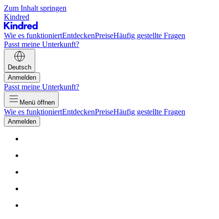
Zum Inhalt springen
Kindred
Wie es funktioniert
Entdecken
Preise
Häufig gestellte Fragen
Passt meine Unterkunft?
Deutsch
Anmelden
Passt meine Unterkunft?
Menü öffnen
Wie es funktioniert
Entdecken
Preise
Häufig gestellte Fragen
Anmelden