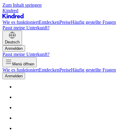
Zum Inhalt springen
Kindred
Wie es funktioniert
Entdecken
Preise
Häufig gestellte Fragen
Passt meine Unterkunft?
Deutsch
Anmelden
Passt meine Unterkunft?
Menü öffnen
Wie es funktioniert
Entdecken
Preise
Häufig gestellte Fragen
Anmelden