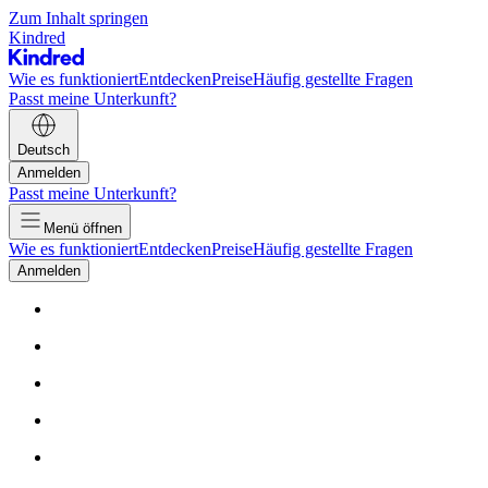
Zum Inhalt springen
Kindred
Wie es funktioniert
Entdecken
Preise
Häufig gestellte Fragen
Passt meine Unterkunft?
Deutsch
Anmelden
Passt meine Unterkunft?
Menü öffnen
Wie es funktioniert
Entdecken
Preise
Häufig gestellte Fragen
Anmelden