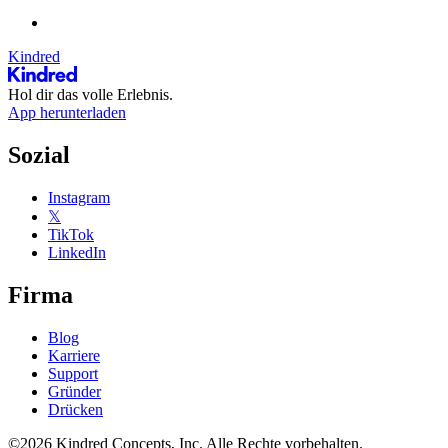
Kindred
Hol dir das volle Erlebnis.
App herunterladen
Sozial
Instagram
𝕏
TikTok
LinkedIn
Firma
Blog
Karriere
Support
Gründer
Drücken
©2026 Kindred Concepts, Inc. Alle Rechte vorbehalten.