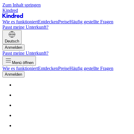
Zum Inhalt springen
Kindred
Wie es funktioniert
Entdecken
Preise
Häufig gestellte Fragen
Passt meine Unterkunft?
Deutsch
Anmelden
Passt meine Unterkunft?
Menü öffnen
Wie es funktioniert
Entdecken
Preise
Häufig gestellte Fragen
Anmelden