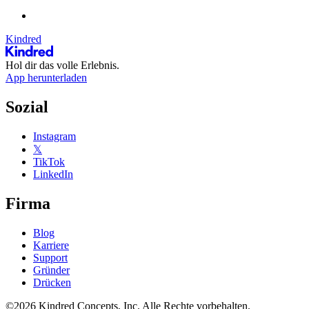
Kindred
Hol dir das volle Erlebnis.
App herunterladen
Sozial
Instagram
𝕏
TikTok
LinkedIn
Firma
Blog
Karriere
Support
Gründer
Drücken
©2026 Kindred Concepts, Inc. Alle Rechte vorbehalten.