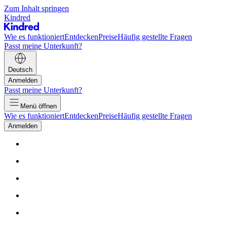
Zum Inhalt springen
Kindred
Wie es funktioniert
Entdecken
Preise
Häufig gestellte Fragen
Passt meine Unterkunft?
Deutsch
Anmelden
Passt meine Unterkunft?
Menü öffnen
Wie es funktioniert
Entdecken
Preise
Häufig gestellte Fragen
Anmelden