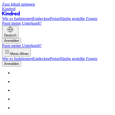
Zum Inhalt springen
Kindred
Wie es funktioniert
Entdecken
Preise
Häufig gestellte Fragen
Passt meine Unterkunft?
Deutsch
Anmelden
Passt meine Unterkunft?
Menü öffnen
Wie es funktioniert
Entdecken
Preise
Häufig gestellte Fragen
Anmelden