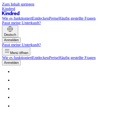
Zum Inhalt springen
Kindred
Wie es funktioniert
Entdecken
Preise
Häufig gestellte Fragen
Passt meine Unterkunft?
Deutsch
Anmelden
Passt meine Unterkunft?
Menü öffnen
Wie es funktioniert
Entdecken
Preise
Häufig gestellte Fragen
Anmelden