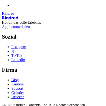
Kindred
Hol dir das volle Erlebnis.
App herunterladen
Sozial
Instagram
𝕏
TikTok
LinkedIn
Firma
Blog
Karriere
Support
Gründer
Drücken
©2026 Kindred Concepts, Inc. Alle Rechte vorbehalten.