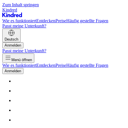
Zum Inhalt springen
Kindred
Wie es funktioniert
Entdecken
Preise
Häufig gestellte Fragen
Passt meine Unterkunft?
Deutsch
Anmelden
Passt meine Unterkunft?
Menü öffnen
Wie es funktioniert
Entdecken
Preise
Häufig gestellte Fragen
Anmelden