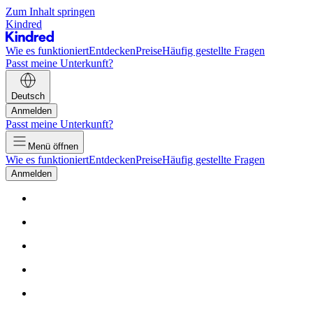
Zum Inhalt springen
Kindred
Wie es funktioniert
Entdecken
Preise
Häufig gestellte Fragen
Passt meine Unterkunft?
Deutsch
Anmelden
Passt meine Unterkunft?
Menü öffnen
Wie es funktioniert
Entdecken
Preise
Häufig gestellte Fragen
Anmelden