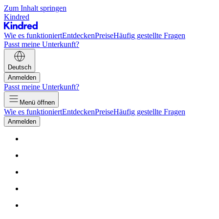
Zum Inhalt springen
Kindred
Wie es funktioniert
Entdecken
Preise
Häufig gestellte Fragen
Passt meine Unterkunft?
Deutsch
Anmelden
Passt meine Unterkunft?
Menü öffnen
Wie es funktioniert
Entdecken
Preise
Häufig gestellte Fragen
Anmelden