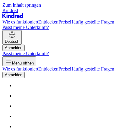
Zum Inhalt springen
Kindred
Wie es funktioniert
Entdecken
Preise
Häufig gestellte Fragen
Passt meine Unterkunft?
Deutsch
Anmelden
Passt meine Unterkunft?
Menü öffnen
Wie es funktioniert
Entdecken
Preise
Häufig gestellte Fragen
Anmelden