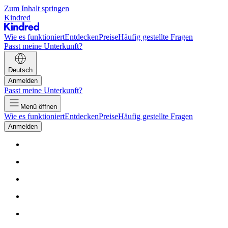
Zum Inhalt springen
Kindred
Wie es funktioniert
Entdecken
Preise
Häufig gestellte Fragen
Passt meine Unterkunft?
Deutsch
Anmelden
Passt meine Unterkunft?
Menü öffnen
Wie es funktioniert
Entdecken
Preise
Häufig gestellte Fragen
Anmelden