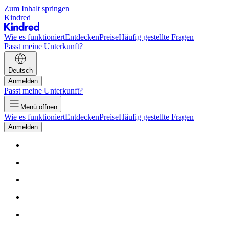
Zum Inhalt springen
Kindred
Wie es funktioniert
Entdecken
Preise
Häufig gestellte Fragen
Passt meine Unterkunft?
Deutsch
Anmelden
Passt meine Unterkunft?
Menü öffnen
Wie es funktioniert
Entdecken
Preise
Häufig gestellte Fragen
Anmelden