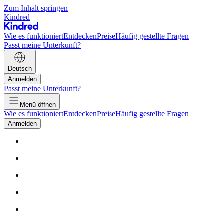
Zum Inhalt springen
Kindred
Wie es funktioniert
Entdecken
Preise
Häufig gestellte Fragen
Passt meine Unterkunft?
Deutsch
Anmelden
Passt meine Unterkunft?
Menü öffnen
Wie es funktioniert
Entdecken
Preise
Häufig gestellte Fragen
Anmelden