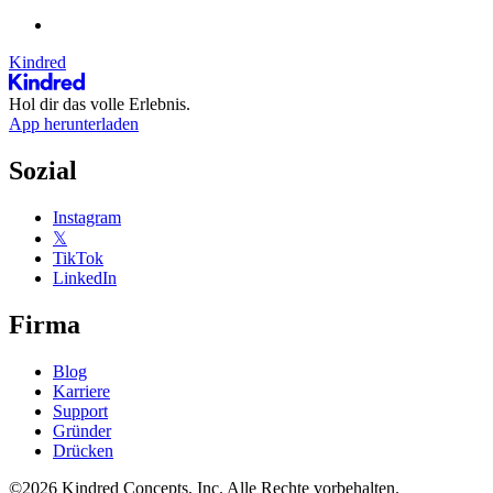
Kindred
Hol dir das volle Erlebnis.
App herunterladen
Sozial
Instagram
𝕏
TikTok
LinkedIn
Firma
Blog
Karriere
Support
Gründer
Drücken
©2026 Kindred Concepts, Inc. Alle Rechte vorbehalten.