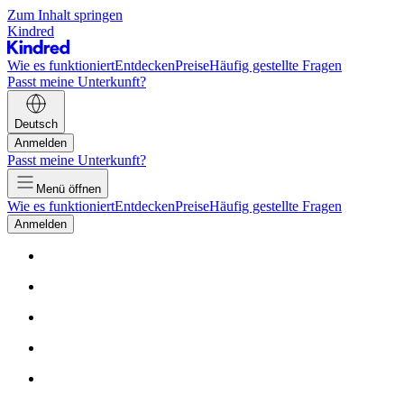
Zum Inhalt springen
Kindred
Wie es funktioniert
Entdecken
Preise
Häufig gestellte Fragen
Passt meine Unterkunft?
Deutsch
Anmelden
Passt meine Unterkunft?
Menü öffnen
Wie es funktioniert
Entdecken
Preise
Häufig gestellte Fragen
Anmelden