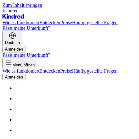
Zum Inhalt springen
Kindred
Wie es funktioniert
Entdecken
Preise
Häufig gestellte Fragen
Passt meine Unterkunft?
Deutsch
Anmelden
Passt meine Unterkunft?
Menü öffnen
Wie es funktioniert
Entdecken
Preise
Häufig gestellte Fragen
Anmelden