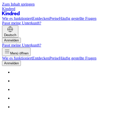
Zum Inhalt springen
Kindred
Wie es funktioniert
Entdecken
Preise
Häufig gestellte Fragen
Passt meine Unterkunft?
Deutsch
Anmelden
Passt meine Unterkunft?
Menü öffnen
Wie es funktioniert
Entdecken
Preise
Häufig gestellte Fragen
Anmelden