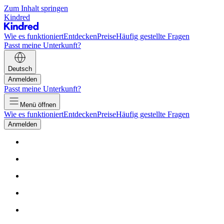
Zum Inhalt springen
Kindred
Wie es funktioniert
Entdecken
Preise
Häufig gestellte Fragen
Passt meine Unterkunft?
Deutsch
Anmelden
Passt meine Unterkunft?
Menü öffnen
Wie es funktioniert
Entdecken
Preise
Häufig gestellte Fragen
Anmelden