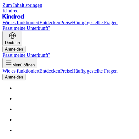
Zum Inhalt springen
Kindred
Wie es funktioniert
Entdecken
Preise
Häufig gestellte Fragen
Passt meine Unterkunft?
Deutsch
Anmelden
Passt meine Unterkunft?
Menü öffnen
Wie es funktioniert
Entdecken
Preise
Häufig gestellte Fragen
Anmelden