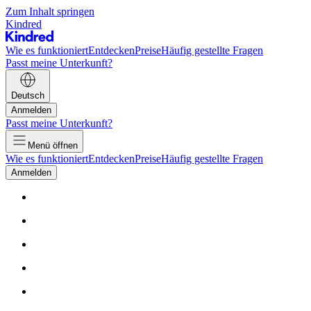
Zum Inhalt springen
Kindred
Wie es funktioniert
Entdecken
Preise
Häufig gestellte Fragen
Passt meine Unterkunft?
Deutsch
Anmelden
Passt meine Unterkunft?
Menü öffnen
Wie es funktioniert
Entdecken
Preise
Häufig gestellte Fragen
Anmelden