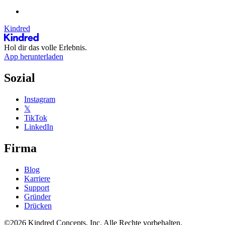
Kindred
Hol dir das volle Erlebnis.
App herunterladen
Sozial
Instagram
𝕏
TikTok
LinkedIn
Firma
Blog
Karriere
Support
Gründer
Drücken
©2026 Kindred Concepts, Inc. Alle Rechte vorbehalten.