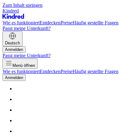
Zum Inhalt springen
Kindred
Wie es funktioniert
Entdecken
Preise
Häufig gestellte Fragen
Passt meine Unterkunft?
Deutsch
Anmelden
Passt meine Unterkunft?
Menü öffnen
Wie es funktioniert
Entdecken
Preise
Häufig gestellte Fragen
Anmelden