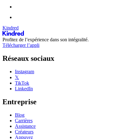
Kindred
Profitez de l’expérience dans son intégralité.
Télécharger l’appli
Réseaux sociaux
Instagram
𝕏
TikTok
LinkedIn
Entreprise
Blog
Carrières
Assistance
Créateurs
Appuyez