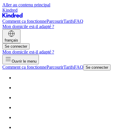
Aller au contenu principal
Kindred
Comment ça fonctionne
Parcourir
Tarifs
FAQ
Mon domicile est-il adapté ?
français
Se connecter
Mon domicile est-il adapté ?
Ouvrir le menu
Comment ça fonctionne
Parcourir
Tarifs
FAQ
Se connecter