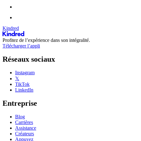
Kindred
Profitez de l’expérience dans son intégralité.
Télécharger l’appli
Réseaux sociaux
Instagram
𝕏
TikTok
LinkedIn
Entreprise
Blog
Carrières
Assistance
Créateurs
Appuyez