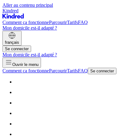
Aller au contenu principal
Kindred
Comment ça fonctionne
Parcourir
Tarifs
FAQ
Mon domicile est-il adapté ?
français
Se connecter
Mon domicile est-il adapté ?
Ouvrir le menu
Comment ça fonctionne
Parcourir
Tarifs
FAQ
Se connecter