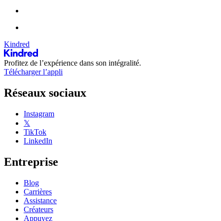
Kindred
Profitez de l’expérience dans son intégralité.
Télécharger l’appli
Réseaux sociaux
Instagram
𝕏
TikTok
LinkedIn
Entreprise
Blog
Carrières
Assistance
Créateurs
Appuyez