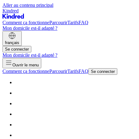
Aller au contenu principal
Kindred
Comment ça fonctionne
Parcourir
Tarifs
FAQ
Mon domicile est-il adapté ?
français
Se connecter
Mon domicile est-il adapté ?
Ouvrir le menu
Comment ça fonctionne
Parcourir
Tarifs
FAQ
Se connecter