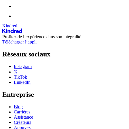
Kindred
Profitez de l’expérience dans son intégralité.
Télécharger l’appli
Réseaux sociaux
Instagram
𝕏
TikTok
LinkedIn
Entreprise
Blog
Carrières
Assistance
Créateurs
Appuyez