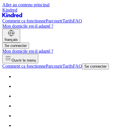
Aller au contenu principal
Kindred
Comment ça fonctionne
Parcourir
Tarifs
FAQ
Mon domicile est-il adapté ?
français
Se connecter
Mon domicile est-il adapté ?
Ouvrir le menu
Comment ça fonctionne
Parcourir
Tarifs
FAQ
Se connecter