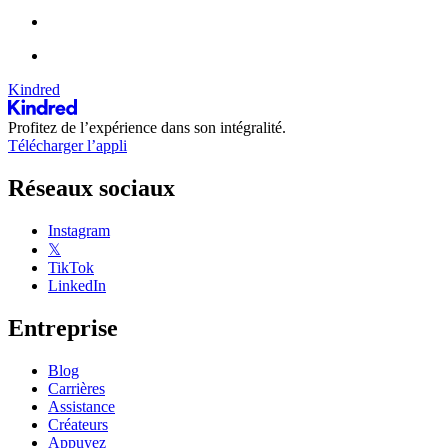
Kindred
Profitez de l’expérience dans son intégralité.
Télécharger l’appli
Réseaux sociaux
Instagram
𝕏
TikTok
LinkedIn
Entreprise
Blog
Carrières
Assistance
Créateurs
Appuyez