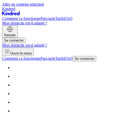
Aller au contenu principal
Kindred
Comment ça fonctionne
Parcourir
Tarifs
FAQ
Mon domicile est-il adapté ?
français
Se connecter
Mon domicile est-il adapté ?
Ouvrir le menu
Comment ça fonctionne
Parcourir
Tarifs
FAQ
Se connecter