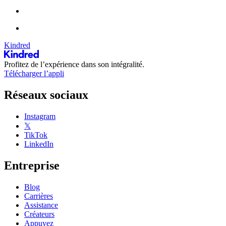
Kindred
Profitez de l’expérience dans son intégralité.
Télécharger l’appli
Réseaux sociaux
Instagram
𝕏
TikTok
LinkedIn
Entreprise
Blog
Carrières
Assistance
Créateurs
Appuyez