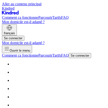
Aller au contenu principal
Kindred
Comment ça fonctionne
Parcourir
Tarifs
FAQ
Mon domicile est-il adapté ?
français
Se connecter
Mon domicile est-il adapté ?
Ouvrir le menu
Comment ça fonctionne
Parcourir
Tarifs
FAQ
Se connecter