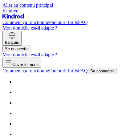
Aller au contenu principal
Kindred
Comment ça fonctionne
Parcourir
Tarifs
FAQ
Mon domicile est-il adapté ?
français
Se connecter
Mon domicile est-il adapté ?
Ouvrir le menu
Comment ça fonctionne
Parcourir
Tarifs
FAQ
Se connecter