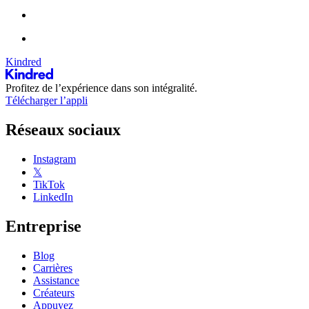
Kindred
Profitez de l’expérience dans son intégralité.
Télécharger l’appli
Réseaux sociaux
Instagram
𝕏
TikTok
LinkedIn
Entreprise
Blog
Carrières
Assistance
Créateurs
Appuyez