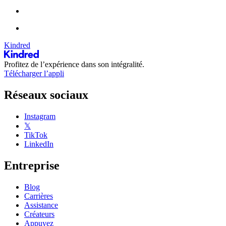
Kindred
Profitez de l’expérience dans son intégralité.
Télécharger l’appli
Réseaux sociaux
Instagram
𝕏
TikTok
LinkedIn
Entreprise
Blog
Carrières
Assistance
Créateurs
Appuyez