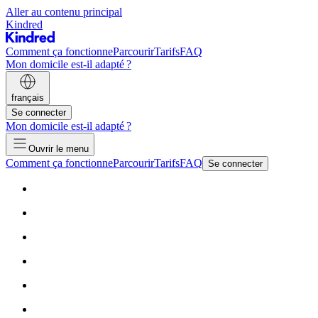
Aller au contenu principal
Kindred
Comment ça fonctionne
Parcourir
Tarifs
FAQ
Mon domicile est-il adapté ?
français
Se connecter
Mon domicile est-il adapté ?
Ouvrir le menu
Comment ça fonctionne
Parcourir
Tarifs
FAQ
Se connecter