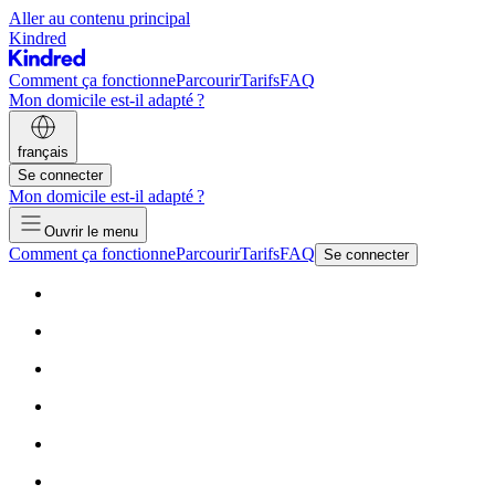
Aller au contenu principal
Kindred
Comment ça fonctionne
Parcourir
Tarifs
FAQ
Mon domicile est-il adapté ?
français
Se connecter
Mon domicile est-il adapté ?
Ouvrir le menu
Comment ça fonctionne
Parcourir
Tarifs
FAQ
Se connecter