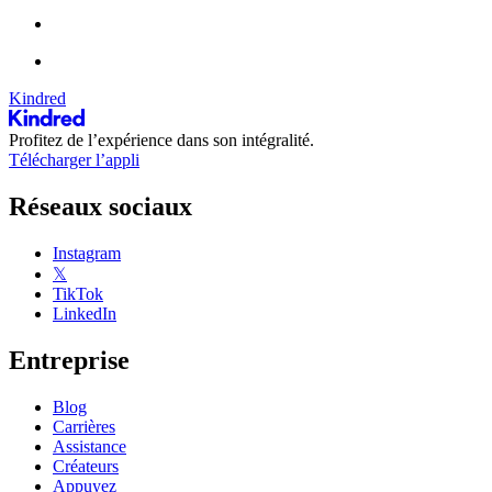
Kindred
Profitez de l’expérience dans son intégralité.
Télécharger l’appli
Réseaux sociaux
Instagram
𝕏
TikTok
LinkedIn
Entreprise
Blog
Carrières
Assistance
Créateurs
Appuyez