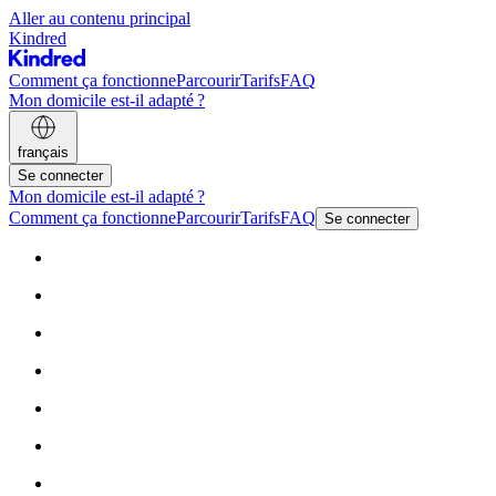
Aller au contenu principal
Kindred
Comment ça fonctionne
Parcourir
Tarifs
FAQ
Mon domicile est-il adapté ?
français
Se connecter
Mon domicile est-il adapté ?
Comment ça fonctionne
Parcourir
Tarifs
FAQ
Se connecter