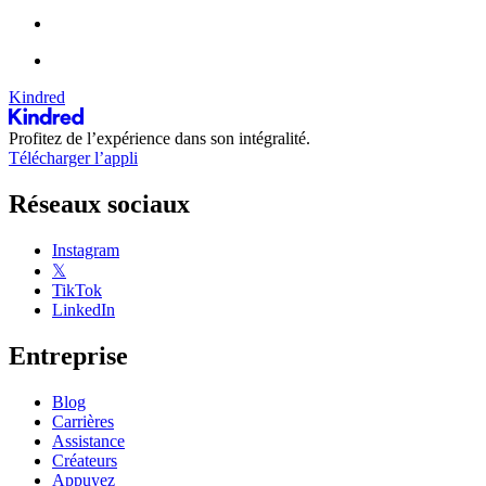
Kindred
Profitez de l’expérience dans son intégralité.
Télécharger l’appli
Réseaux sociaux
Instagram
𝕏
TikTok
LinkedIn
Entreprise
Blog
Carrières
Assistance
Créateurs
Appuyez