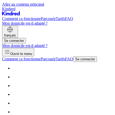
Aller au contenu principal
Kindred
Comment ça fonctionne
Parcourir
Tarifs
FAQ
Mon domicile est-il adapté ?
français
Se connecter
Mon domicile est-il adapté ?
Ouvrir le menu
Comment ça fonctionne
Parcourir
Tarifs
FAQ
Se connecter