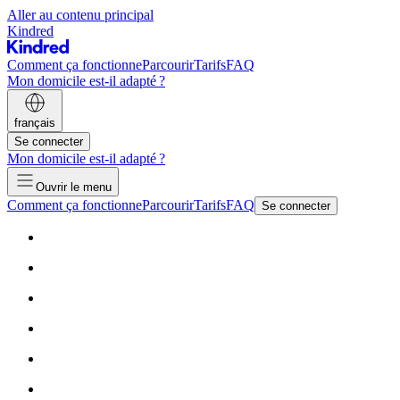
Aller au contenu principal
Kindred
Comment ça fonctionne
Parcourir
Tarifs
FAQ
Mon domicile est-il adapté ?
français
Se connecter
Mon domicile est-il adapté ?
Ouvrir le menu
Comment ça fonctionne
Parcourir
Tarifs
FAQ
Se connecter