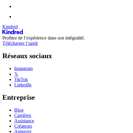
Kindred
Profitez de l’expérience dans son intégralité.
Télécharger l’appli
Réseaux sociaux
Instagram
𝕏
TikTok
LinkedIn
Entreprise
Blog
Carrières
Assistance
Créateurs
Appuyez