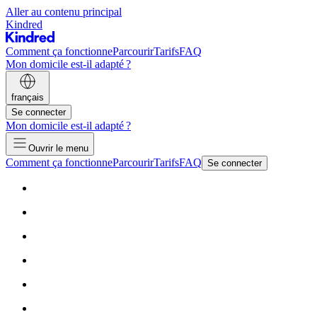
Aller au contenu principal
Kindred
Comment ça fonctionne
Parcourir
Tarifs
FAQ
Mon domicile est-il adapté ?
français
Se connecter
Mon domicile est-il adapté ?
Ouvrir le menu
Comment ça fonctionne
Parcourir
Tarifs
FAQ
Se connecter