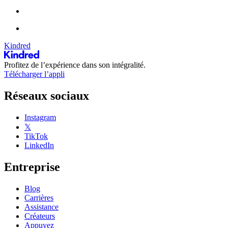
Kindred
Profitez de l’expérience dans son intégralité.
Télécharger l’appli
Réseaux sociaux
Instagram
𝕏
TikTok
LinkedIn
Entreprise
Blog
Carrières
Assistance
Créateurs
Appuyez