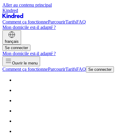
Aller au contenu principal
Kindred
Comment ça fonctionne
Parcourir
Tarifs
FAQ
Mon domicile est-il adapté ?
français
Se connecter
Mon domicile est-il adapté ?
Ouvrir le menu
Comment ça fonctionne
Parcourir
Tarifs
FAQ
Se connecter