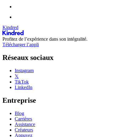
Kindred
Profitez de l’expérience dans son intégralité.
Télécharger l’appli
Réseaux sociaux
Instagram
𝕏
TikTok
LinkedIn
Entreprise
Blog
Carrières
Assistance
Créateurs
Appuyez