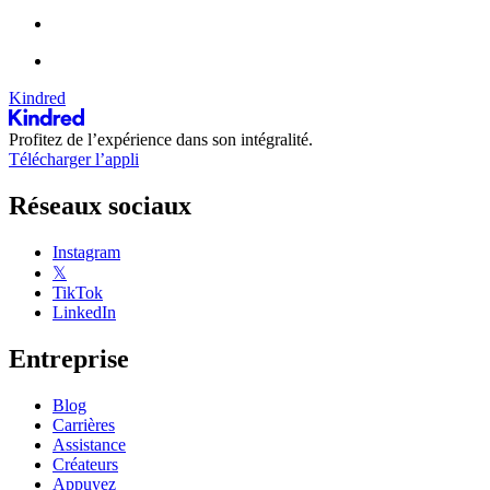
Kindred
Profitez de l’expérience dans son intégralité.
Télécharger l’appli
Réseaux sociaux
Instagram
𝕏
TikTok
LinkedIn
Entreprise
Blog
Carrières
Assistance
Créateurs
Appuyez