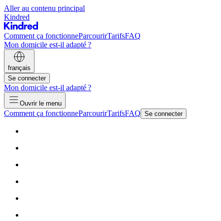
Aller au contenu principal
Kindred
Comment ça fonctionne
Parcourir
Tarifs
FAQ
Mon domicile est-il adapté ?
français
Se connecter
Mon domicile est-il adapté ?
Ouvrir le menu
Comment ça fonctionne
Parcourir
Tarifs
FAQ
Se connecter