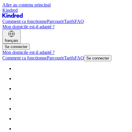
Aller au contenu principal
Kindred
Comment ça fonctionne
Parcourir
Tarifs
FAQ
Mon domicile est-il adapté ?
français
Se connecter
Mon domicile est-il adapté ?
Comment ça fonctionne
Parcourir
Tarifs
FAQ
Se connecter