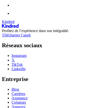
Kindred
Profitez de l’expérience dans son intégralité.
Télécharger l’appli
Réseaux sociaux
Instagram
𝕏
TikTok
LinkedIn
Entreprise
Blog
Carrières
Assistance
Créateurs
Appuyez