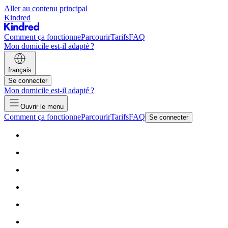
Aller au contenu principal
Kindred
Comment ça fonctionne
Parcourir
Tarifs
FAQ
Mon domicile est-il adapté ?
français
Se connecter
Mon domicile est-il adapté ?
Ouvrir le menu
Comment ça fonctionne
Parcourir
Tarifs
FAQ
Se connecter