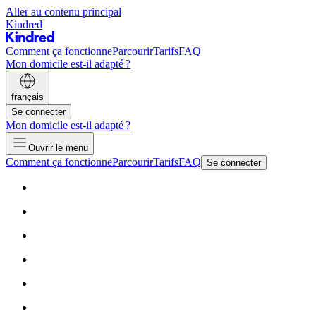
Aller au contenu principal
Kindred
Comment ça fonctionne
Parcourir
Tarifs
FAQ
Mon domicile est-il adapté ?
français
Se connecter
Mon domicile est-il adapté ?
Ouvrir le menu
Comment ça fonctionne
Parcourir
Tarifs
FAQ
Se connecter