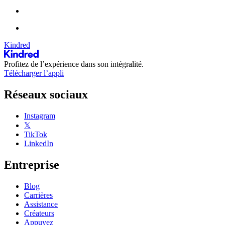
Kindred
Profitez de l’expérience dans son intégralité.
Télécharger l’appli
Réseaux sociaux
Instagram
𝕏
TikTok
LinkedIn
Entreprise
Blog
Carrières
Assistance
Créateurs
Appuyez