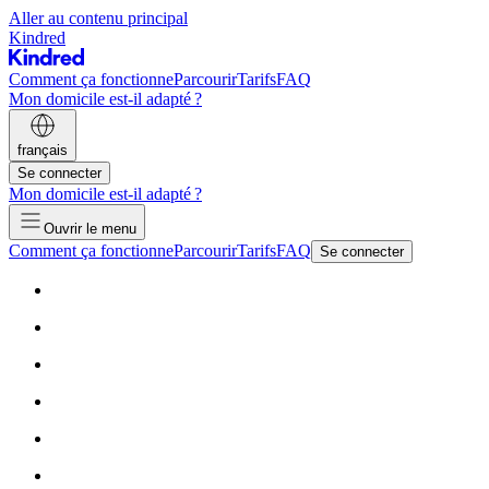
Aller au contenu principal
Kindred
Comment ça fonctionne
Parcourir
Tarifs
FAQ
Mon domicile est-il adapté ?
français
Se connecter
Mon domicile est-il adapté ?
Ouvrir le menu
Comment ça fonctionne
Parcourir
Tarifs
FAQ
Se connecter