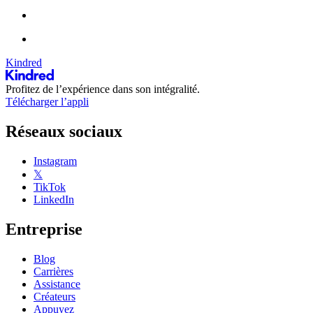
Kindred
Profitez de l’expérience dans son intégralité.
Télécharger l’appli
Réseaux sociaux
Instagram
𝕏
TikTok
LinkedIn
Entreprise
Blog
Carrières
Assistance
Créateurs
Appuyez