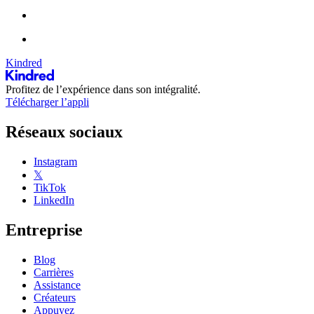
Kindred
Profitez de l’expérience dans son intégralité.
Télécharger l’appli
Réseaux sociaux
Instagram
𝕏
TikTok
LinkedIn
Entreprise
Blog
Carrières
Assistance
Créateurs
Appuyez