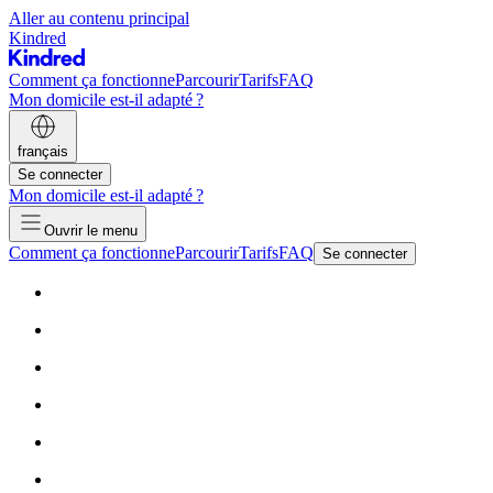
Aller au contenu principal
Kindred
Comment ça fonctionne
Parcourir
Tarifs
FAQ
Mon domicile est-il adapté ?
français
Se connecter
Mon domicile est-il adapté ?
Ouvrir le menu
Comment ça fonctionne
Parcourir
Tarifs
FAQ
Se connecter