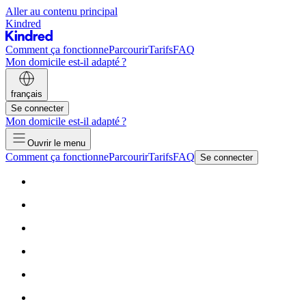
Aller au contenu principal
Kindred
Comment ça fonctionne
Parcourir
Tarifs
FAQ
Mon domicile est-il adapté ?
français
Se connecter
Mon domicile est-il adapté ?
Ouvrir le menu
Comment ça fonctionne
Parcourir
Tarifs
FAQ
Se connecter