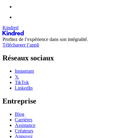
Kindred
Profitez de l’expérience dans son intégralité.
Télécharger l’appli
Réseaux sociaux
Instagram
𝕏
TikTok
LinkedIn
Entreprise
Blog
Carrières
Assistance
Créateurs
Appuyez